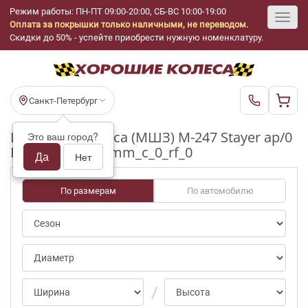
Режим работы: ПН-ПТ 09:00-20:00, СБ-ВС 10:00-19:00
Оплата за покрышки только наличными, не переводом.
Toggl
Скидки до 50% - успейте приобрести нужную номенклатуру.
navig
Санкт-Петербург
Шины бу Taganca (МШЗ) M-247 Stayer ap/0
Это ваш город?
R15_205_65_7-8mm_c_0_rf_0
Да
Нет
По размерам
По автомобилю