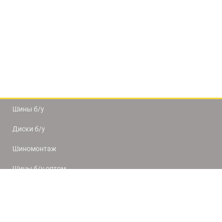
Шины б/у
Диски б/у
Шиномонтаж
Шины б/у оптом
Доставка и оплата
8(812) 320-66-50