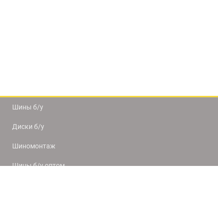
Шины б/у
Диски б/у
Шиномонтаж
Шины б/у оптом
Доставка и оплата
8(812) 320-66-50