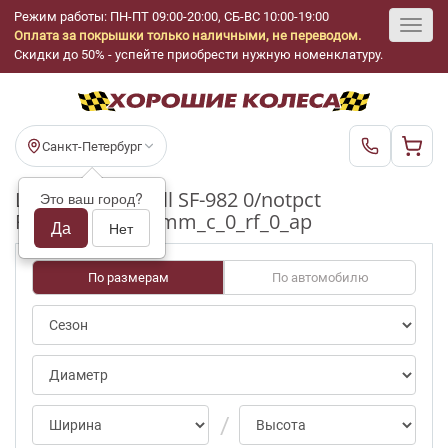
Режим работы: ПН-ПТ 09:00-20:00, СБ-ВС 10:00-19:00
Оплата за покрышки только наличными, не переводом.
Toggl
Скидки до 50% - успейте приобрести нужную номенклатуру.
navig
Санкт-Петербург
Шины бу Sunfull SF-982 0/notpct
Это ваш город?
R17_225_50_6-7mm_c_0_rf_0_ap
Да
Нет
По размерам
По автомобилю