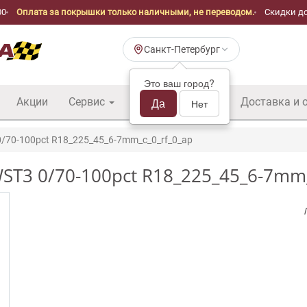
00
Оплата за покрышки только наличными, не переводом.
Скидки до
Санкт-Петербург
Это ваш город?
Акции
Сервис
Шины б/у оптом
Да
Доставка и 
Нет
0/70-100pct R18_225_45_6-7mm_c_0_rf_0_ap
WST3 0/70-100pct R18_225_45_6-7mm