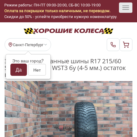
Режим работы: ПН-ПТ 09:00-20:00, СБ-ВС 10:00-19:00
Оплата за покрышки только наличными, не переводом.
Toggl
Скидки до 50% - успейте приобрести нужную номенклатуру.
navig
Санкт-Петербург
Зимние шипованные шины R17 215/60
Это ваш город?
Sailun Ice Blazer WST3 бу (4-5 мм.) остаток
Да
Нет
шипов 25-49%