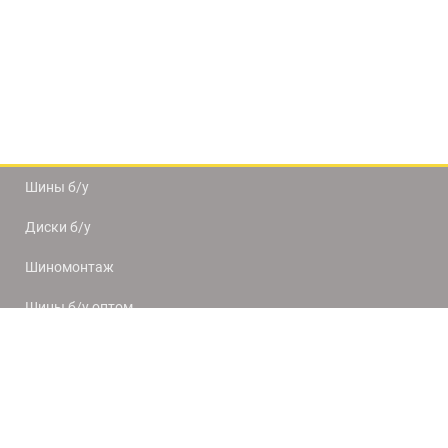
Шины б/у
Диски б/у
Шиномонтаж
Шины б/у оптом
Доставка и оплата
8(812) 320-66-50
9:00-20:00
ПН-ПТ