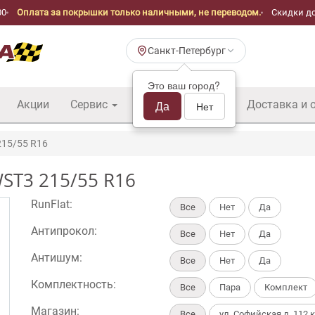
00
Оплата за покрышки только наличными, не переводом.
Скидки до
Санкт-Петербург
Это ваш город?
Акции
Сервис
Шины б/у оптом
Да
Доставка и 
Нет
215/55 R16
WST3 215/55 R16
RunFlat:
Все
Нет
Да
Антипрокол:
Все
Нет
Да
Антишум:
Все
Нет
Да
Комплектность:
Все
Пара
Комплект
Магазин:
Все
ул. Софийская д. 112 к