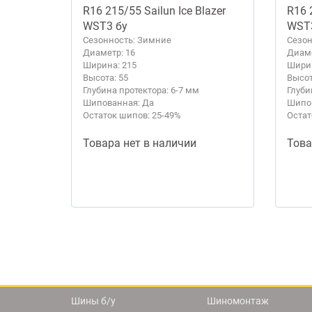
R16 215/55 Sailun Ice Blazer
R16 
WST3 бу
WST
Сезонность: Зимние
Сезон
Диаметр: 16
Диаме
Ширина: 215
Ширин
Высота: 55
Высот
Глубина протектора: 6-7 мм
Глуби
Шипованная: Да
Шипов
Остаток шипов: 25-49%
Остат
Товара нет в наличии
Това
Шины б/у
Шиномонтаж