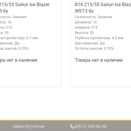
215/55 Sailun Ice Blazer
R16 215/55 Sailun Ice Blaz
3 бу
WST3 бу
ность: Зимние
Сезонность: Зимние
тр: 16
Диаметр: 16
а: 215
Ширина: 215
а: 55
Высота: 55
на протектора: 6-7 мм
Глубина протектора: 4-5 мм
анная: Да
Шипованная: Да
ок шипов: 0-25%
Остаток шипов: 0-25%
ра нет в наличии
Товара нет в наличии
Шины б/у оптом
8(812) 320-66-50