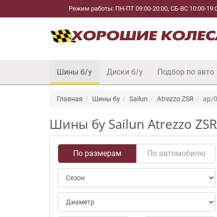
Режим работы: ПН-ПТ 09:00-20:00, СБ-ВС 10:00-19:
Шины б/у
Диски б/у
Подбор по авто
Главная
Шины бу
Sailun
Atrezzo ZSR
ap/0
Шины бу Sailun Atrezzo ZS
По размерам
По автомобилю