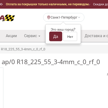
00
Оплата за покрышки только наличными, не переводом.
Скидки до
Санкт-Петербург
Это ваш город?
Акции
Сервис
Шины б/у оптом
Да
Доставка и 
Нет
 R18_225_55_3-4mm_c_0_rf_0
R ap/0 R18_225_55_3-4mm_c_0_rf_0