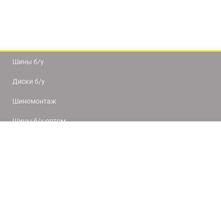
Шины б/у
Диски б/у
Шиномонтаж
Шины б/у оптом
Доставка и оплата
8(812) 320-66-50
9:00-20:00
ПН-ПТ
10:00-19:00
СБ-ВС