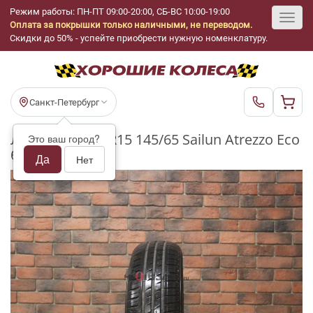
Режим работы: ПН-ПТ 09:00-20:00, СБ-ВС 10:00-19:00
Оплата за покрышки только наличными, не переводом.
Toggl
Скидки до 50% - успейте приобрести нужную номенклатуру.
navig
Санкт-Петербург
Летние шины R15 145/65 Sailun Atrezzo Eco
Это ваш город?
бу (5-6 мм.)
Да
Нет