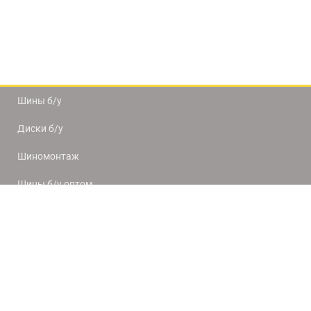
Шины б/у
Диски б/у
Шиномонтаж
Шины б/у оптом
Доставка и оплата
8(812) 320-66-50
9:00-20:00
ПН-ПТ
10:00-19:00
СБ-ВС