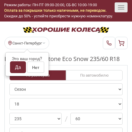
Режим работы: ПН-ПТ 09:00-20:00, СБ-ВС 10:00-19:00
Оплата за покрышки только наличными, не переводом.
Toggl
Скидки до 50% - успейте приобрести нужную номенклатуру.
navig
Санкт-Петербург
Шины бу Rockstone Eco Snow 235/60 R18
Это ваш город?
Да
Нет
По размерам
По автомобилю