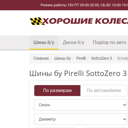
Режим работы: ПН-ПТ 09:00-20:00, СБ-ВС 10:00-19:
Шины б/у
Диски б/у
Подбор по авто
Главная
Шины бу
Pirelli
SottoZero 3
0/not
Шины бу Pirelli SottoZero 
По размерам
По автомобилю