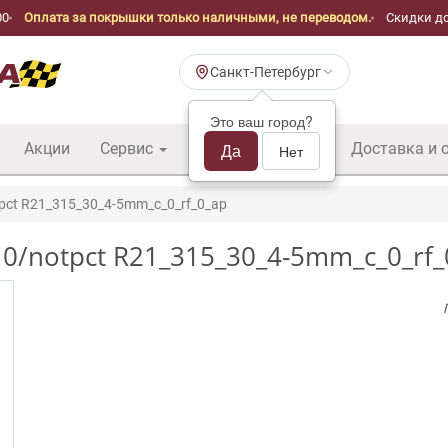
00
Оплата за покрышки только наличными, не переводом.
Скидки до
Санкт-Петербург
Это ваш город?
Акции
Сервис
Шины б/у оптом
Да
Доставка и 
Нет
pct R21_315_30_4-5mm_c_0_rf_0_ap
3 0/notpct R21_315_30_4-5mm_c_0_rf_