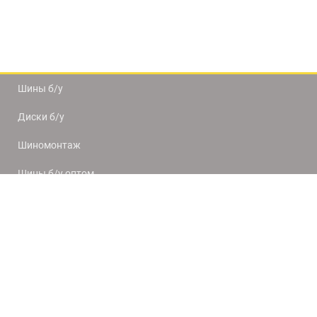
Шины б/у
Диски б/у
Шиномонтаж
Шины б/у оптом
Доставка и оплата
8(812) 320-66-50
9:00-20:00
ПН-ПТ
10:00-19:00
СБ-ВС