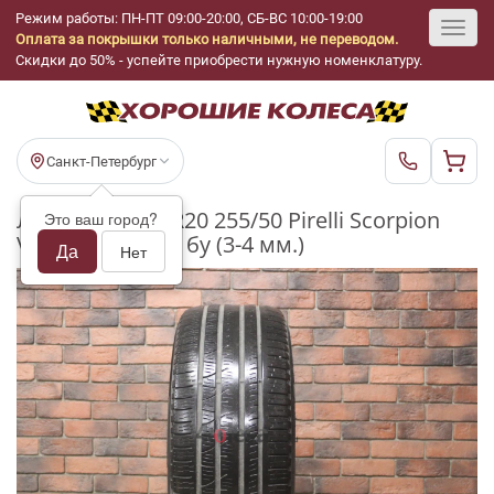
Режим работы: ПН-ПТ 09:00-20:00, СБ-ВС 10:00-19:00
Оплата за покрышки только наличными, не переводом.
Toggl
Скидки до 50% - успейте приобрести нужную номенклатуру.
navig
Санкт-Петербург
Летние шины R20 255/50 Pirelli Scorpion
Это ваш город?
Verde AllSeason бу (3-4 мм.)
Да
Нет