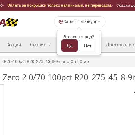
00
Оплата за покрышки только наличными, не переводом.
Скидки до
Санкт-Петербург
Это ваш город?
Акции
Сервис
Шины б/у оптом
Да
Доставка и 
Нет
0/70-100pct R20_275_45_8-9mm_c_0_rf_0_ap
ce Zero 2 0/70-100pct R20_275_45_8-