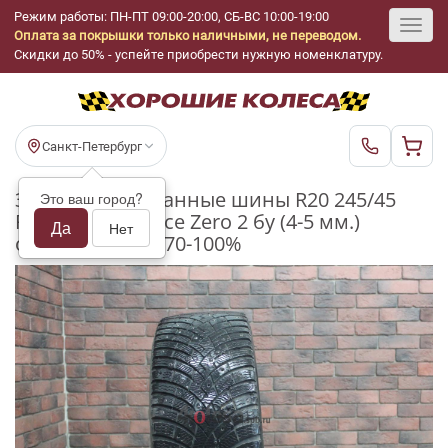
Режим работы: ПН-ПТ 09:00-20:00, СБ-ВС 10:00-19:00
Оплата за покрышки только наличными, не переводом.
Toggl
Скидки до 50% - успейте приобрести нужную номенклатуру.
navig
Санкт-Петербург
Зимние шипованные шины R20 245/45
Это ваш город?
Pirelli Scorpion Ice Zero 2 бу (4-5 мм.)
Да
Нет
остаток шипов 70-100%