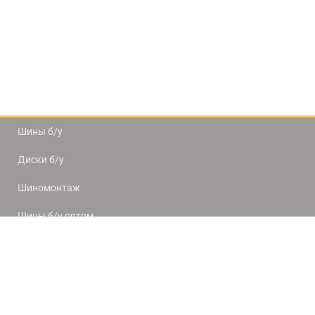
Шины б/у
Диски б/у
Шиномонтаж
Шины б/у оптом
Доставка и оплата
8(812) 320-66-50
9:00-20:00
ПН-ПТ