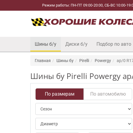
Режим работы: ПН-ПТ 09:00-20:00, СБ-ВС 10:00-19:
Шины б/у
Диски б/у
Подбор по авто
Главная
Шины бу
Pirelli
Powergy
ap/0 R1
Шины бу Pirelli Powergy a
По размерам
По автомобилю