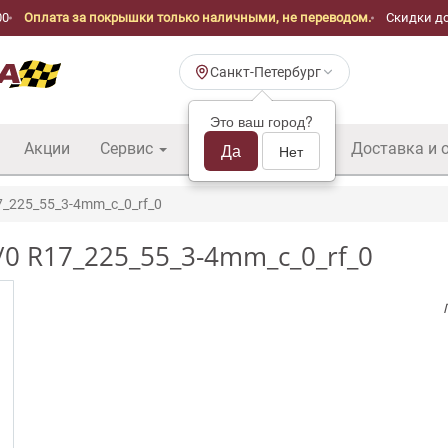
00
Оплата за покрышки только наличными, не переводом.
Скидки до
Санкт-Петербург
Это ваш город?
Акции
Сервис
Шины б/у оптом
Да
Доставка и 
Нет
7_225_55_3-4mm_c_0_rf_0
p/0 R17_225_55_3-4mm_c_0_rf_0