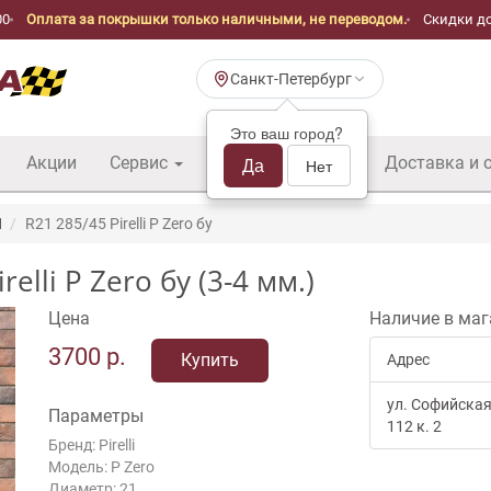
00
Оплата за покрышки только наличными, не переводом.
Скидки до
Санкт-Петербург
Это ваш город?
Акции
Сервис
Шины б/у оптом
Да
Доставка и 
Нет
1
R21 285/45 Pirelli P Zero бу
lli P Zero бу (3-4 мм.)
Цена
Наличие в маг
3700
р.
Купить
Адрес
ул. Софийская
Параметры
112 к. 2
Бренд: Pirelli
Модель: P Zero
Диаметр: 21