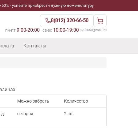
 50% - успейте приобрести нужную номенклатуру.
8(812) 320-66-50
9:00-20:00
10:00-19:00
·
3206650@mail.ru
ПН-ПТ
· СБ-ВС
оплата
Контакты
азинах
Можно забрать
Количество
 д.
сегодня
2 шт.