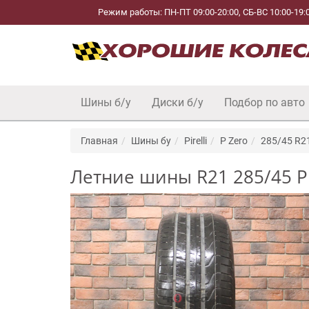
Режим работы: ПН-ПТ 09:00-20:00, СБ-ВС 10:00-19:
Шины б/у
Диски б/у
Подбор по авто
Главная
Шины бу
Pirelli
P Zero
285/45 R2
Летние шины R21 285/45 Pire