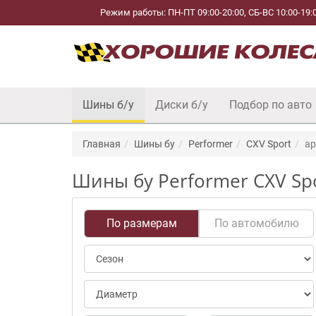
Режим работы: ПН-ПТ 09:00-20:00, СБ-ВС 10:00-19:
Шины б/у
Диски б/у
Подбор по авто
Главная
Шины бу
Performer
CXV Sport
ap
Шины бу Performer CXV Spo
По размерам
По автомобилю