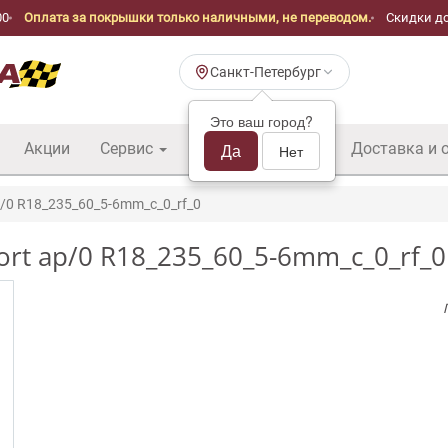
00
Оплата за покрышки только наличными, не переводом.
Скидки до
Санкт-Петербург
Это ваш город?
Акции
Сервис
Шины б/у оптом
Да
Доставка и 
Нет
/0 R18_235_60_5-6mm_c_0_rf_0
rt ap/0 R18_235_60_5-6mm_c_0_rf_0