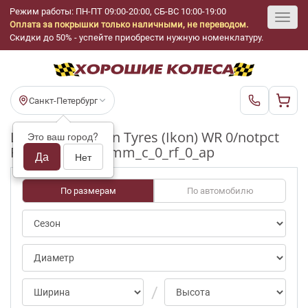
Режим работы: ПН-ПТ 09:00-20:00, СБ-ВС 10:00-19:00
Оплата за покрышки только наличными, не переводом.
Toggl
Скидки до 50% - успейте приобрести нужную номенклатуру.
navig
Санкт-Петербург
Шины бу Nokian Tyres (Ikon) WR 0/notpct
Это ваш город?
R17_235_65_4-5mm_c_0_rf_0_ap
Да
Нет
По размерам
По автомобилю