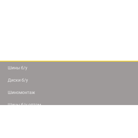
Шины б/у
Диски б/у
Шиномонтаж
Шины б/у оптом
Доставка и оплата
8(812) 320-66-50