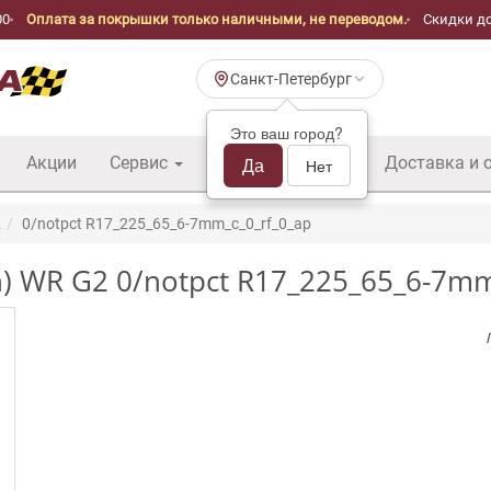
00
Оплата за покрышки только наличными, не переводом.
Скидки до
Санкт-Петербург
Это ваш город?
Акции
Сервис
Шины б/у оптом
Да
Доставка и 
Нет
2
0/notpct R17_225_65_6-7mm_c_0_rf_0_ap
n) WR G2 0/notpct R17_225_65_6-7mm