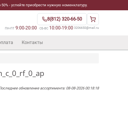
 50% - успейте приобрести нужную номенклатуру.
8(812) 320-66-50
9:00-20:00
10:00-19:00
·
3206650@mail.ru
ПН-ПТ
· СБ-ВС
оплата
Контакты
_c_0_rf_0_ap
Последнее обновление ассортимента: 08-08-2026 00:18:18