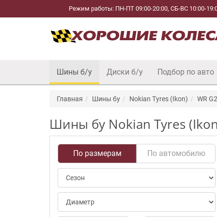
Режим работы: ПН-ПТ 09:00-20:00, СБ-ВС 10:00-19:
Шины б/у
Диски б/у
Подбор по авто
Главная
Шины бу
Nokian Tyres (Ikon)
WR G
Шины бу Nokian Tyres (Iko
По размерам
По автомобилю