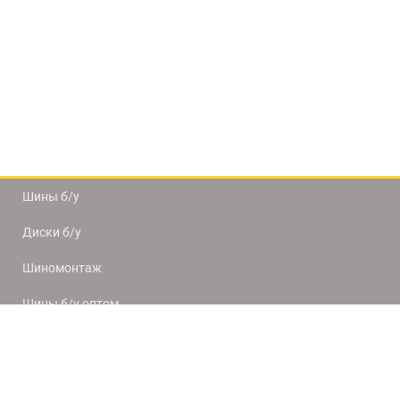
Шины б/у
Диски б/у
Шиномонтаж
Шины б/у оптом
Доставка и оплата
8(812) 320-66-50