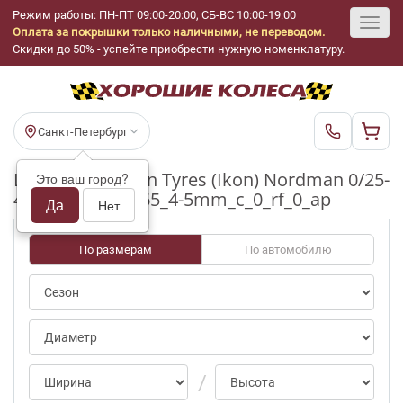
Режим работы: ПН-ПТ 09:00-20:00, СБ-ВС 10:00-19:00
Оплата за покрышки только наличными, не переводом.
Toggl
Скидки до 50% - успейте приобрести нужную номенклатуру.
navig
Санкт-Петербург
Шины бу Nokian Tyres (Ikon) Nordman 0/25-
Это ваш город?
49pct R15_195_65_4-5mm_c_0_rf_0_ap
Да
Нет
По размерам
По автомобилю