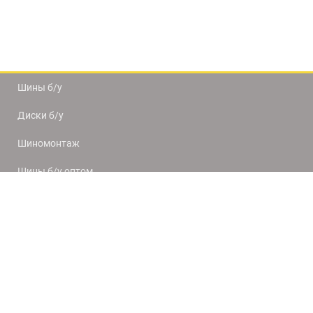
Шины б/у
Диски б/у
Шиномонтаж
Шины б/у оптом
Доставка и оплата
8(812) 320-66-50
9:00-20:00
ПН-ПТ
10:00-19:00
СБ-ВС