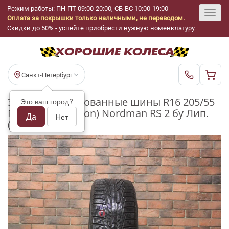
Режим работы: ПН-ПТ 09:00-20:00, СБ-ВС 10:00-19:00
Оплата за покрышки только наличными, не переводом.
Toggl
Скидки до 50% - успейте приобрести нужную номенклатуру.
navig
Санкт-Петербург
Зимние нешипованные шины R16 205/55
Это ваш город?
Nokian Tyres (Ikon) Nordman RS 2 бу Лип.
Да
Нет
(6-7 мм.)