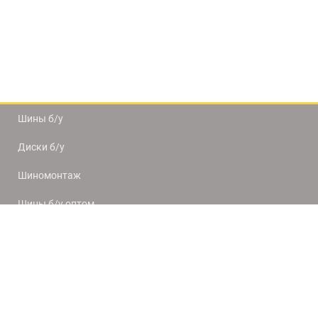
Шины б/у
Диски б/у
Шиномонтаж
Шины б/у оптом
Доставка и оплата
8(812) 320-66-50
9:00-20:00
ПН-ПТ