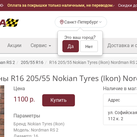
00
Оплата за покрышки только наличными, не переводом.
Скидки до
Санкт-Петербург
Это ваш город?
Акции
Сервис
Шины б/у оптом
Да
Доставка и 
Нет
an RS 2
205/55 R16
R16 205/55 Nokian Tyres (Ikon) Nordman RS 
16 205/55 Nokian Tyres (Ikon) Nord
Цена
Наличие в маг
1100
р.
Купить
Адрес
ул. Софийская
Параметры
112 к. 2
Бренд: Nokian Tyres (Ikon)
Модель: Nordman RS 2
Диаметр: 16