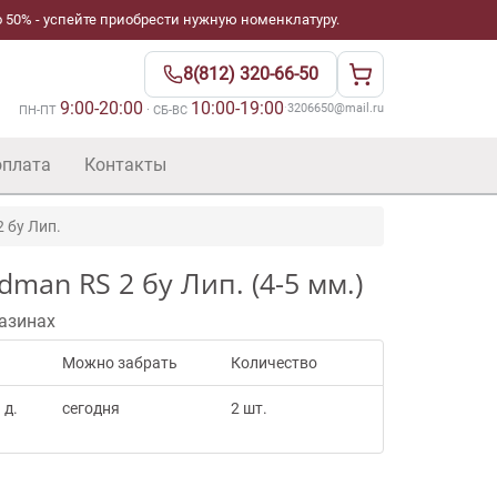
 50% - успейте приобрести нужную номенклатуру.
8(812) 320-66-50
9:00-20:00
10:00-19:00
·
3206650@mail.ru
ПН-ПТ
· СБ-ВС
оплата
Контакты
2 бу Лип.
man RS 2 бу Лип. (4-5 мм.)
азинах
Можно забрать
Количество
 д.
сегодня
2 шт.