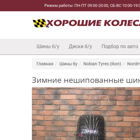
Режим работы: ПН-ПТ 09:00-20:00, СБ-ВС 10:00-19:
Шины б/у
Диски б/у
Подбор по авто
Главная
Шины бу
Nokian Tyres (Ikon)
Nordm
Зимние нешипованные шины R