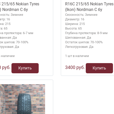
 215/65 Nokian Tyres
R16C 215/65 Nokian Tyres
n) Nordman C бу
(Ikon) Nordman C бу
ность: Зимние
Сезонность: Зимние
тр: 16
Диаметр: 16
а: 215
Ширина: 215
а: 65
Высота: 65
на протектора: 6-7 мм
Глубина протектора: 8-9 мм
анная: Да
Шипованная: Да
ок шипов: 70-100%
Остаток шипов: 70-100%
грузовая: Да
Легкогрузовая: Да
в наличии
1 шт в наличии
 руб.
3400 руб.
Купить
Купить