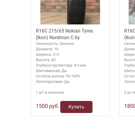
R16C 215/65 Nokian Tyres
R16C
(Ikon) Nordman C бу
(Iko
Сезонность: Зимние
Сезон
Диаметр: 16
Диаме
Ширина: 215
Ширин
Высота: 65
Высот
Глубина протектора: 4-5 мм
Глуби
Шипованная: Да
Шипов
Остаток шипов: 70-100%
Остат
Легкогрузовая: Да
Легко
1 шт в наличии
2 шт 
1500 руб.
1800
Купить