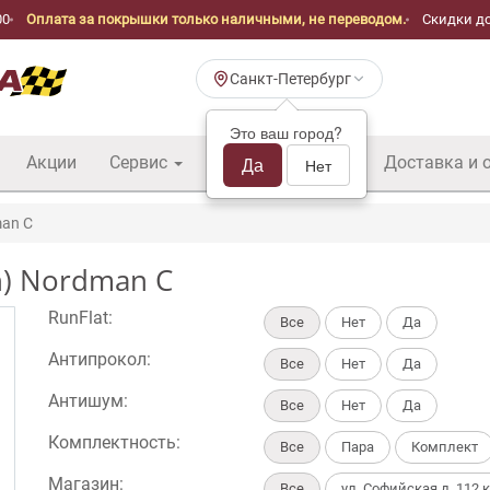
00
Оплата за покрышки только наличными, не переводом.
Скидки до
Санкт-Петербург
Это ваш город?
Акции
Сервис
Шины б/у оптом
Да
Доставка и 
Нет
an C
n) Nordman C
RunFlat:
Все
Нет
Да
Антипрокол:
Все
Нет
Да
Антишум:
Все
Нет
Да
Комплектность:
Все
Пара
Комплект
Магазин:
Все
ул. Софийская д. 112 к