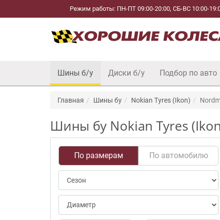
Режим работы: ПН-ПТ 09:00-20:00, СБ-ВС 10:00-19:
Шины б/у
Диски б/у
Подбор по авто
Главная
Шины бу
Nokian Tyres (Ikon)
Nordm
Шины бу Nokian Tyres (Iko
По размерам
По автомобилю