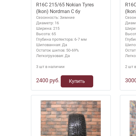
R16C 215/65 Nokian Tyres
R16C
(Ikon) Nordman C бу
(Iko
Сезонность: Зимние
Сезон
Диаметр: 16
Диаме
Ширина: 215
Ширин
Высота: 65
Высот
Глубина протектора: 6-7 мм
Глуби
Шипованная: Да
Шипов
Остаток шипов: 50-69%
Остат
Легкогрузовая: Да
Легко
3 шт в наличии
2 шт 
2400 руб.
3000
Купить