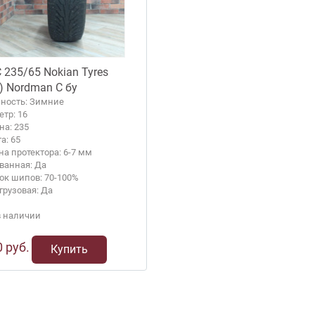
 235/65 Nokian Tyres
n) Nordman C бу
ность: Зимние
тр: 16
а: 235
а: 65
на протектора: 6-7 мм
анная: Да
ок шипов: 70-100%
грузовая: Да
в наличии
 руб.
Купить