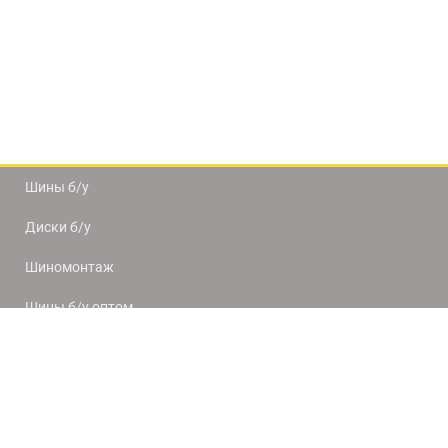
Шины б/у
Диски б/у
Шиномонтаж
Шины б/у оптом
Доставка и оплата
8(812) 320-66-50
9:00-20:00
ПН-ПТ