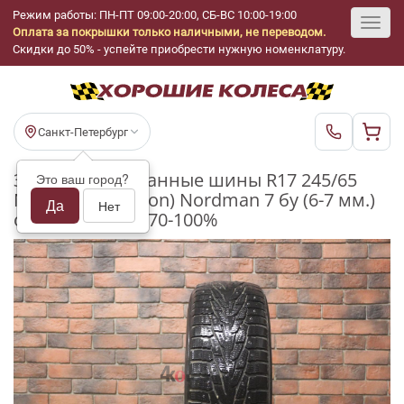
Режим работы: ПН-ПТ 09:00-20:00, СБ-ВС 10:00-19:00
Оплата за покрышки только наличными, не переводом.
Toggl
Скидки до 50% - успейте приобрести нужную номенклатуру.
navig
Санкт-Петербург
Зимние шипованные шины R17 245/65
Это ваш город?
Nokian Tyres (Ikon) Nordman 7 бу (6-7 мм.)
Да
Нет
остаток шипов 70-100%