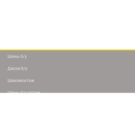
Шины б/у
Диски б/у
Шиномонтаж
Шины б/у оптом
Доставка и оплата
8(812) 320-66-50
9:00-20:00
ПН-ПТ