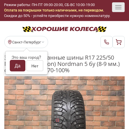
Режим работы: ПН-ПТ 09:00-20:00, СБ-ВС 10:00-19:00
Оплата за покрышки только наличными, не переводом.
Toggl
Скидки до 50% - успейте приобрести нужную номенклатуру.
navig
Санкт-Петербург
Зимние шипованные шины R17 225/50
Это ваш город?
Nokian Tyres (Ikon) Nordman 5 бу (8-9 мм.)
Да
Нет
остаток шипов 70-100%