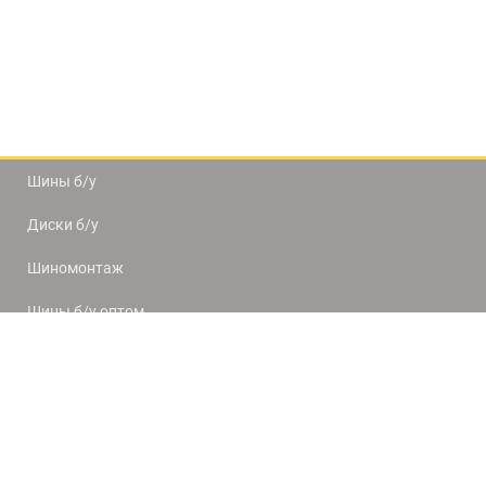
Шины б/у
Диски б/у
Шиномонтаж
Шины б/у оптом
Доставка и оплата
8(812) 320-66-50
9:00-20:00
ПН-ПТ