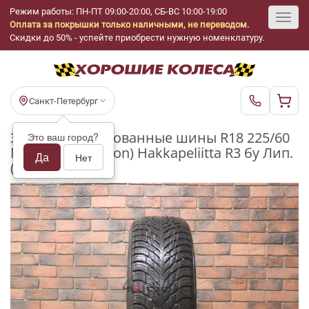
Режим работы: ПН-ПТ 09:00-20:00, СБ-ВС 10:00-19:00
Оплата за покрышки только наличными, не переводом.
Toggl
Скидки до 50% - успейте приобрести нужную номенклатуру.
navig
Санкт-Петербург
Зимние нешипованные шины R18 225/60
Это ваш город?
Nokian Tyres (Ikon) Hakkapeliitta R3 бу Лип.
Да
Нет
(6-7 мм.)