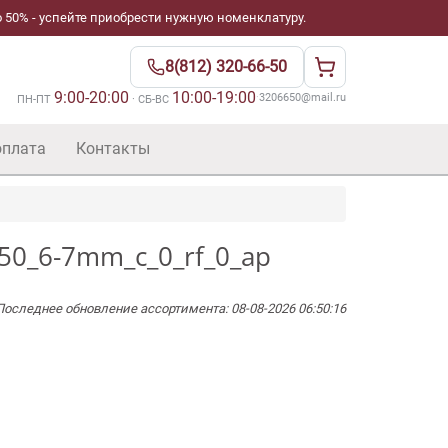
 50% - успейте приобрести нужную номенклатуру.
8(812) 320-66-50
9:00-20:00
10:00-19:00
·
3206650@mail.ru
ПН-ПТ
· СБ-ВС
оплата
Контакты
_50_6-7mm_c_0_rf_0_ap
Последнее обновление ассортимента: 08-08-2026 06:50:16