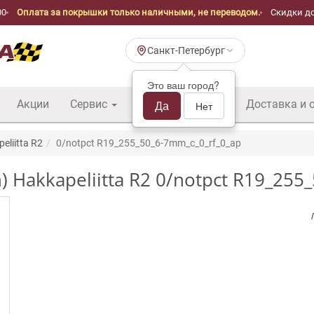
00
Оплата за покрышки только наличными, не переводом.
Скидки до
Санкт-Петербург
Это ваш город?
Акции
Сервис
Шины б/у оптом
Да
Доставка и 
Нет
eliitta R2
0/notpct R19_255_50_6-7mm_c_0_rf_0_ap
) Hakkapeliitta R2 0/notpct R19_255