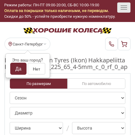
Режим работы: ПН-ПТ 09:00-20:00, СБ-ВС 10:00-19:00
Оплата за покрышки только наличными, не переводом.
Toggl
Скидки до 50% - успейте приобрести нужную номенклатуру.
navig
Санкт-Петербург
Шины бу Nokian Tyres (Ikon) Hakkapeliitta
Это ваш город?
R2 0/notpct R17_225_65_4-5mm_c_0_rf_0_ap
Да
Нет
По размерам
По автомобилю