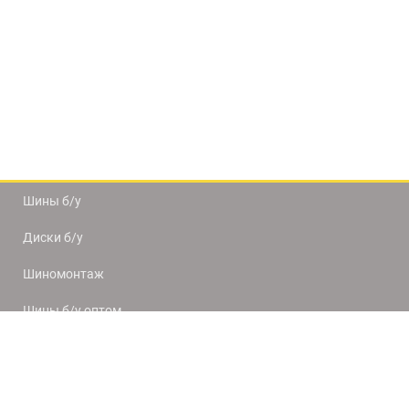
Шины б/у
Диски б/у
Шиномонтаж
Шины б/у оптом
Доставка и оплата
8(812) 320-66-50