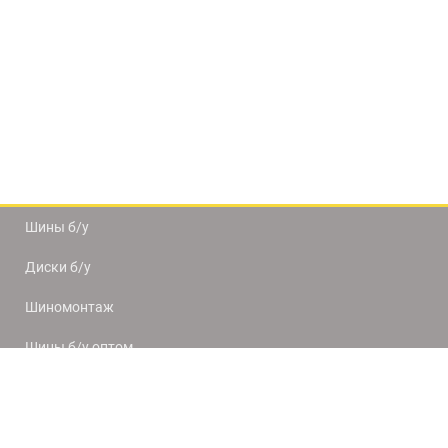
Шины б/у
Диски б/у
Шиномонтаж
Шины б/у оптом
Доставка и оплата
8(812) 320-66-50