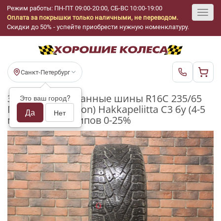
Режим работы: ПН-ПТ 09:00-20:00, СБ-ВС 10:00-19:00
Оплата за покрышки только наличными, не переводом.
Toggl
Скидки до 50% - успейте приобрести нужную номенклатуру.
navig
Санкт-Петербург
Зимние шипованные шины R16C 235/65
Это ваш город?
Nokian Tyres (Ikon) Hakkapeliitta C3 бу (4-5
Да
Нет
мм.) остаток шипов 0-25%