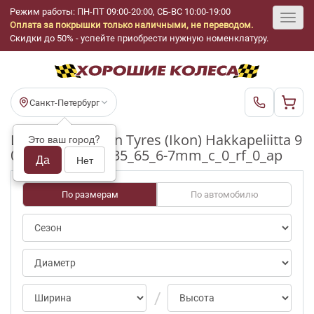
Режим работы: ПН-ПТ 09:00-20:00, СБ-ВС 10:00-19:00
Оплата за покрышки только наличными, не переводом.
Toggl
Скидки до 50% - успейте приобрести нужную номенклатуру.
navig
Санкт-Петербург
Шины бу Nokian Tyres (Ikon) Hakkapeliitta 9
Это ваш город?
0/0-25pct R18_235_65_6-7mm_c_0_rf_0_ap
Да
Нет
По размерам
По автомобилю