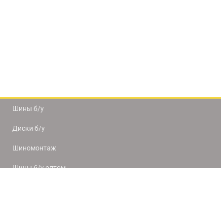
Шины б/у
Диски б/у
Шиномонтаж
Шины б/у оптом
Доставка и оплата
8(812) 320-66-50