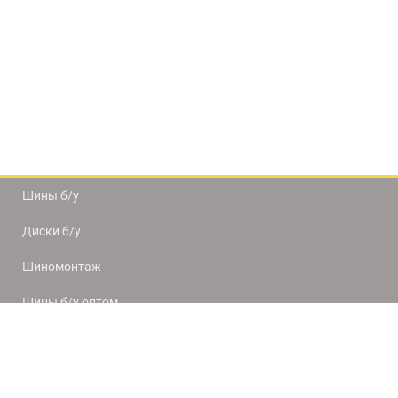
Шины б/у
Диски б/у
Шиномонтаж
Шины б/у оптом
Доставка и оплата
8(812) 320-66-50