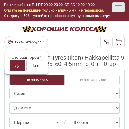
Режим работы: ПН-ПТ 09:00-20:00, СБ-ВС 10:00-19:00
Оплата за покрышки только наличными, не переводом.
Toggl
Скидки до 50% - успейте приобрести нужную номенклатуру.
navig
Санкт-Петербург
Шины бу Nokian Tyres (Ikon) Hakkapeliitta 9
Это ваш город?
0/0-25pct R17_225_60_4-5mm_c_0_rf_0_ap
Да
Нет
По размерам
По автомобилю