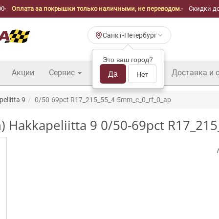
00
Оплата за покрышки только наличными, не переводом.
Скидки до
Санкт-Петербург
Это ваш город?
Акции
Сервис
Шины б/у оптом
Да
Доставка и 
Нет
eliitta 9
0/50-69pct R17_215_55_4-5mm_c_0_rf_0_ap
) Hakkapeliitta 9 0/50-69pct R17_21