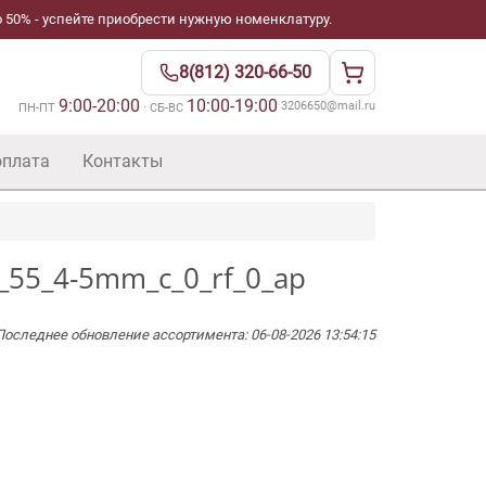
 50% - успейте приобрести нужную номенклатуру.
8(812) 320-66-50
9:00-20:00
10:00-19:00
·
3206650@mail.ru
ПН-ПТ
· СБ-ВС
оплата
Контакты
5_55_4-5mm_c_0_rf_0_ap
Последнее обновление ассортимента: 06-08-2026 13:54:15