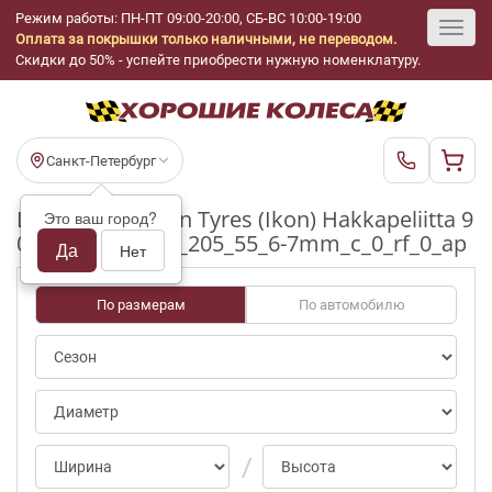
Режим работы: ПН-ПТ 09:00-20:00, СБ-ВС 10:00-19:00
Оплата за покрышки только наличными, не переводом.
Toggl
Скидки до 50% - успейте приобрести нужную номенклатуру.
navig
Санкт-Петербург
Шины бу Nokian Tyres (Ikon) Hakkapeliitta 9
Это ваш город?
0/70-100pct R16_205_55_6-7mm_c_0_rf_0_ap
Да
Нет
По размерам
По автомобилю