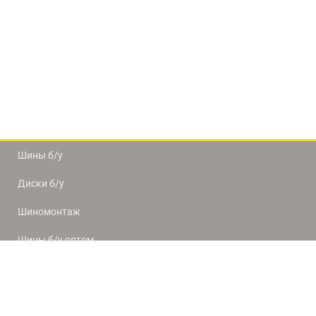
Шины б/у
Диски б/у
Шиномонтаж
Шины б/у оптом
Доставка и оплата
8(812) 320-66-50