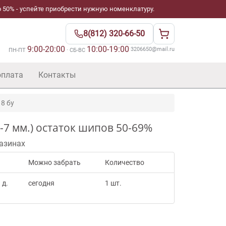
 50% - успейте приобрести нужную номенклатуру.
8(812) 320-66-50
9:00-20:00
10:00-19:00
·
3206650@mail.ru
ПН-ПТ
· СБ-ВС
оплата
Контакты
 8 бу
6-7 мм.) остаток шипов 50-69%
азинах
Можно забрать
Количество
 д.
сегодня
1 шт.