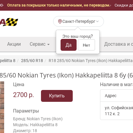
00
Оплата за покрышки только наличными, не переводом.
Скидки до
Санкт-Петербург
Это ваш город?
Акции
Сервис
Шины б/у оптом
Да
Доставка и 
Нет
eliitta 8
285/60 R18
R18 285/60 Nokian Tyres (Ikon) Hakkapeliitta
0 Nokian Tyres (Ikon) Hakkapeliitta 8 бу (
Цена
Наличие в маг
2700
р.
Купить
Адрес
ул. Софийская
Параметры
112 к. 2
Бренд: Nokian Tyres (Ikon)
Модель: Hakkapeliitta 8
Диаметр: 18