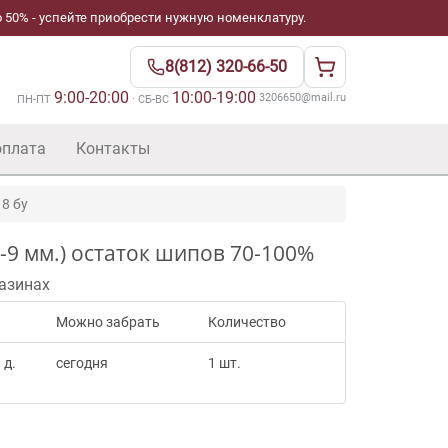
 50% - успейте приобрести нужную номенклатуру.
8(812) 320-66-50
9:00-20:00
10:00-19:00
·
3206650@mail.ru
ПН-ПТ
· СБ-ВС
оплата
Контакты
 8 бу
8-9 мм.) остаток шипов 70-100%
азинах
Можно забрать
Количество
 д.
сегодня
1 шт.