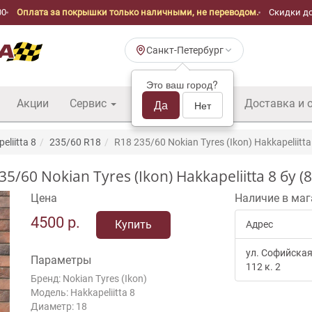
00
Оплата за покрышки только наличными, не переводом.
Скидки до
Санкт-Петербург
Это ваш город?
Акции
Сервис
Шины б/у оптом
Да
Доставка и 
Нет
eliitta 8
235/60 R18
R18 235/60 Nokian Tyres (Ikon) Hakkapeliitta
0 Nokian Tyres (Ikon) Hakkapeliitta 8 бу (
Цена
Наличие в маг
4500
р.
Купить
Адрес
ул. Софийская
Параметры
112 к. 2
Бренд: Nokian Tyres (Ikon)
Модель: Hakkapeliitta 8
Диаметр: 18