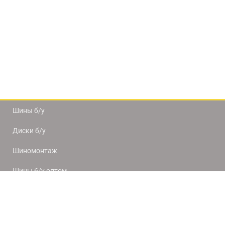
Шины б/у
Диски б/у
Шиномонтаж
Шины б/у оптом
Доставка и оплата
8(812) 320-66-50