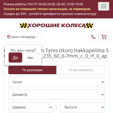
Режим работы: ПН-ПТ 09:00-20:00, СБ-ВС 10:00-19:00
Оплата за покрышки только наличными, не переводом.
Toggl
Скидки до 50% - успейте приобрести нужную номенклатуру.
navig
Санкт-Петербург
Шины бу Nokian Tyres (Ikon) Hakkapeliitta 5
Это ваш город?
0/70-100pct R17_235_60_6-7mm_c_0_rf_0_ap
Да
Нет
По размерам
По автомобилю