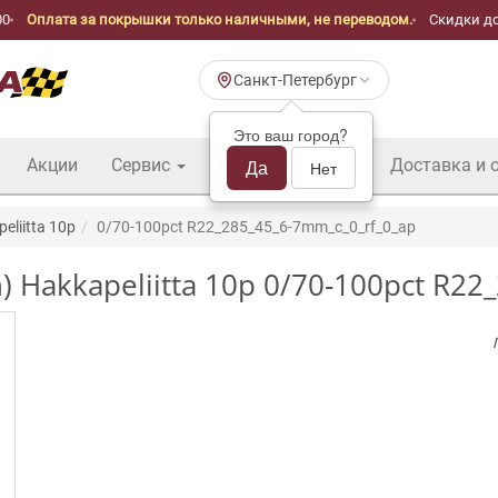
00
Оплата за покрышки только наличными, не переводом.
Скидки до
Санкт-Петербург
Это ваш город?
Акции
Сервис
Шины б/у оптом
Да
Доставка и 
Нет
eliitta 10p
0/70-100pct R22_285_45_6-7mm_c_0_rf_0_ap
) Hakkapeliitta 10p 0/70-100pct R2