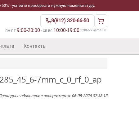
 50% - успейте приобрести нужную номенклатуру.
8(812) 320-66-50
9:00-20:00
10:00-19:00
·
3206650@mail.ru
ПН-ПТ
· СБ-ВС
оплата
Контакты
2_285_45_6-7mm_c_0_rf_0_ap
Последнее обновление ассортимента: 06-08-2026 07:38:13