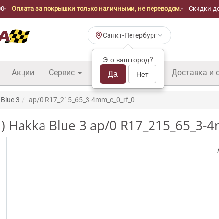
00
Оплата за покрышки только наличными, не переводом.
Скидки до
Санкт-Петербург
Это ваш город?
Акции
Сервис
Шины б/у оптом
Да
Доставка и 
Нет
Blue 3
ap/0 R17_215_65_3-4mm_c_0_rf_0
) Hakka Blue 3 ap/0 R17_215_65_3-4