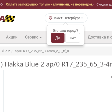
00
Оплата за покрышки только наличными, не переводом.
Скидки до
Санкт-Петербург
Это ваш город?
Акции
Сервис
Шины б/у оптом
Да
Доставка и 
Нет
Blue 2
ap/0 R17_235_65_3-4mm_c_0_rf_0
) Hakka Blue 2 ap/0 R17_235_65_3-4