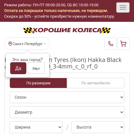
Режим работы: ПН-ПТ 09:00-20:00, СБ-ВС 10:00-19:00
Оплата за покрышки только наличными, не переводом.
Toggl
Скидки до 50% - успейте приобрести нужную номенклатуру.
navig
Санкт-Петербург
Шины бу Nokian Tyres (Ikon) Hakka Black
Это ваш город?
ap/0 R19_255_40_3-4mm_c_0_rf_0
Да
Нет
По размерам
По автомобилю