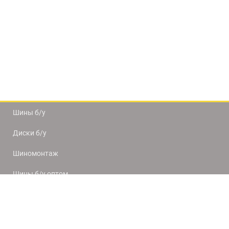
Шины б/у
Диски б/у
Шиномонтаж
Шины б/у оптом
Доставка и оплата
8(812) 320-66-50