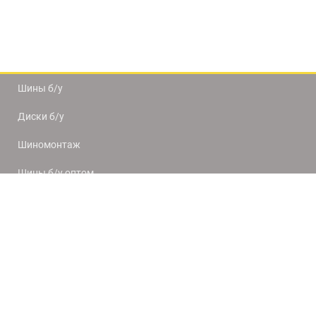
Шины б/у
Диски б/у
Шиномонтаж
Шины б/у оптом
Доставка и оплата
8(812) 320-66-50
9:00-20:00
ПН-ПТ
10:00-19:00
СБ-ВС