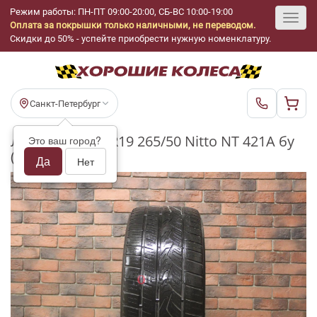
Режим работы: ПН-ПТ 09:00-20:00, СБ-ВС 10:00-19:00
Оплата за покрышки только наличными, не переводом.
Toggl
Скидки до 50% - успейте приобрести нужную номенклатуру.
navig
Санкт-Петербург
Летние шины R19 265/50 Nitto NT 421A бу
Это ваш город?
(3-4 мм.)
Да
Нет