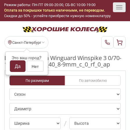
Режим работы: ПН-ПТ 09:00-20:00, СБ-ВС 10:00-19:00
Оплата за покрышки только наличными, не переводом.
Toggl
Скидки до 50% - успейте приобрести нужную номенклатуру.
navig
Санкт-Петербург
Шины бу Nexen Winguard Winspike 3 0/70-
Это ваш город?
100pct R18_225_40_8-9mm_c_0_rf_0_ap
Да
Нет
По размерам
По автомобилю