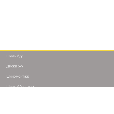
Шины б/у
Диски б/у
Шиномонтаж
Шины б/у оптом
Доставка и оплата
8(812) 320-66-50