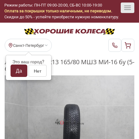
Режим работы: ПН-ПТ 09:00-20:00, СБ-ВС 10:00-19:00
Оплата за покрышки только наличными, не переводом.
Toggl
Скидки до 50% - успейте приобрести нужную номенклатуру.
navig
Санкт-Петербург
Летние шины R13 165/80 МШЗ МИ-16 бу (5-
Это ваш город?
6 мм.)
Да
Нет