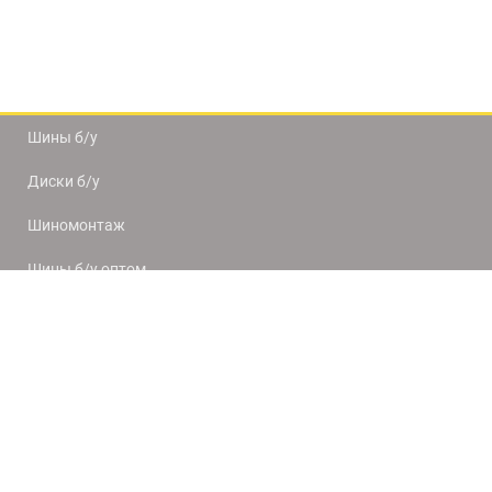
Шины б/у
Диски б/у
Шиномонтаж
Шины б/у оптом
Доставка и оплата
8(812) 320-66-50
9:00-20:00
ПН-ПТ
10:00-19:00
СБ-ВС