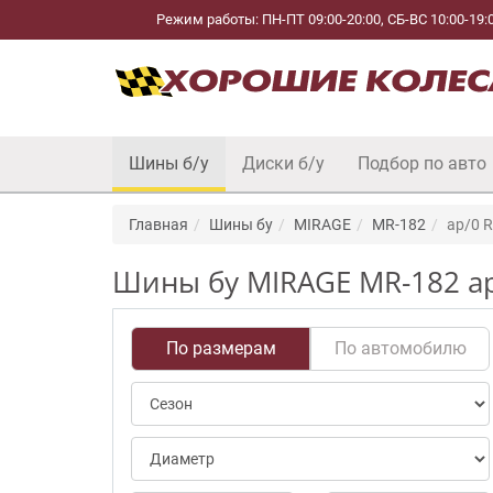
Режим работы: ПН-ПТ 09:00-20:00, СБ-ВС 10:00-19:
Шины б/у
Диски б/у
Подбор по авто
Главная
Шины бу
MIRAGE
MR-182
ap/0 
Шины бу MIRAGE MR-182 ap
По размерам
По автомобилю