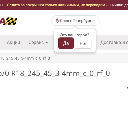
00
Оплата за покрышки только наличными, не переводом.
Скидки до
Санкт-Петербург
Это ваш город?
Акции
Сервис
Шины б/у оптом
Да
Доставка и 
Нет
R18_245_45_3-4mm_c_0_rf_0
/0 R18_245_45_3-4mm_c_0_rf_0