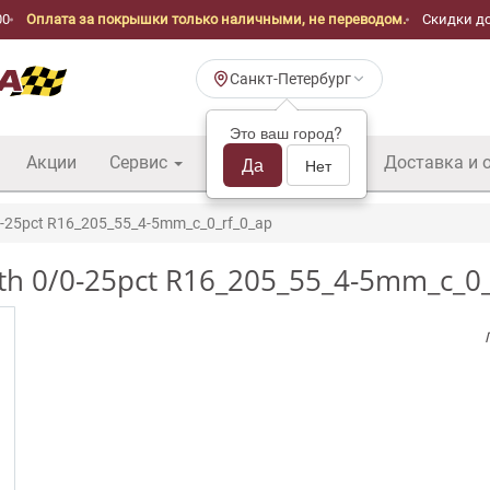
00
Оплата за покрышки только наличными, не переводом.
Скидки до
Санкт-Петербург
Это ваш город?
Акции
Сервис
Шины б/у оптом
Да
Доставка и 
Нет
-25pct R16_205_55_4-5mm_c_0_rf_0_ap
th 0/0-25pct R16_205_55_4-5mm_c_0_