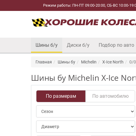
Режим работы: ПН-ПТ 09:00-20:00, СБ-ВС 10:00-19:
Шины б/у
Диски б/у
Подбор по авто
Главная
Шины бу
Michelin
X-Ice North
0/0
Шины бу Michelin X-Ice Nor
По размерам
По автомобилю