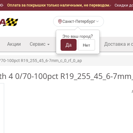
00
Оплата за покрышки только наличными, не переводом.
Скидки до
Санкт-Петербург
Это ваш город?
Акции
Сервис
Шины б/у оптом
Да
Доставка и 
Нет
/70-100pct R19_255_45_6-7mm_c_0_rf_0_ap
th 4 0/70-100pct R19_255_45_6-7mm_