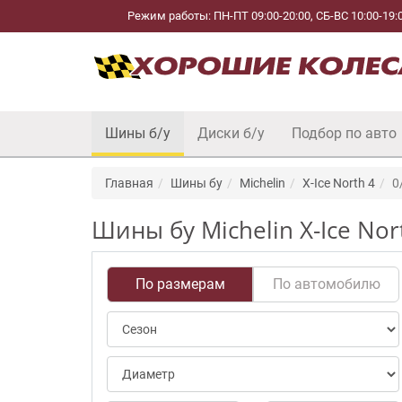
Режим работы: ПН-ПТ 09:00-20:00, СБ-ВС 10:00-19:
Шины б/у
Диски б/у
Подбор по авто
Главная
Шины бу
Michelin
X-Ice North 4
0
Шины бу Michelin X-Ice Nor
По размерам
По автомобилю