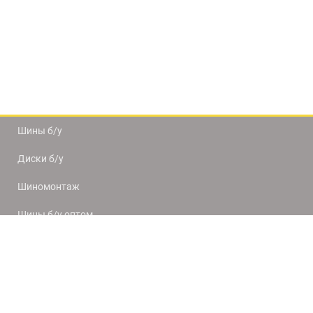
Шины б/у
Диски б/у
Шиномонтаж
Шины б/у оптом
Доставка и оплата
8(812) 320-66-50
9:00-20:00
ПН-ПТ