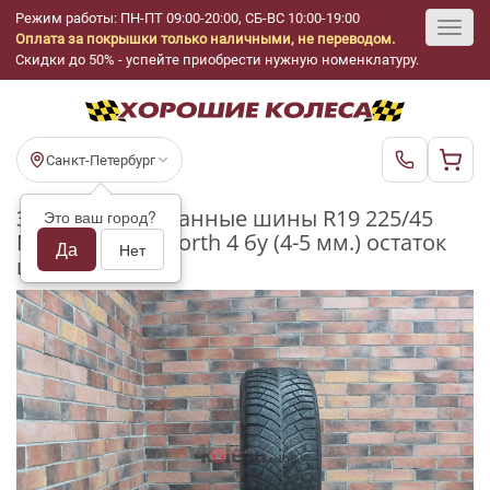
Режим работы: ПН-ПТ 09:00-20:00, СБ-ВС 10:00-19:00
Оплата за покрышки только наличными, не переводом.
Toggl
Скидки до 50% - успейте приобрести нужную номенклатуру.
navig
Санкт-Петербург
Зимние шипованные шины R19 225/45
Это ваш город?
Michelin X-Ice North 4 бу (4-5 мм.) остаток
Да
Нет
шипов 70-100%