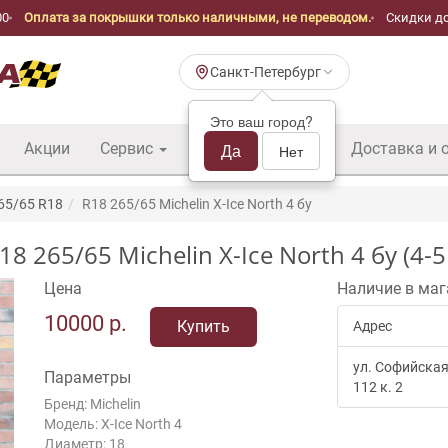
00
Оплата за покрышки только наличными, не переводом.
Скидки до
Санкт-Петербург
Это ваш город?
Акции
Сервис
Шины б/у оптом
Да
Доставка и 
Нет
65/65 R18
R18 265/65 Michelin X-Ice North 4 бу
265/65 Michelin X-Ice North 4 бу (4-
Цена
Наличие в маг
10000
р.
Купить
Адрес
ул. Софийская
Параметры
112 к. 2
Бренд: Michelin
Модель: X-Ice North 4
Диаметр: 18