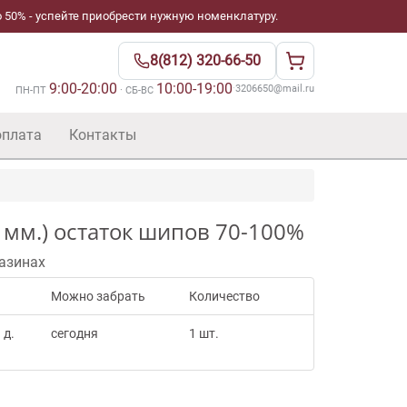
 50% - успейте приобрести нужную номенклатуру.
8(812) 320-66-50
9:00-20:00
10:00-19:00
·
3206650@mail.ru
ПН-ПТ
· СБ-ВС
оплата
Контакты
5 мм.) остаток шипов 70-100%
азинах
Можно забрать
Количество
 д.
сегодня
1 шт.