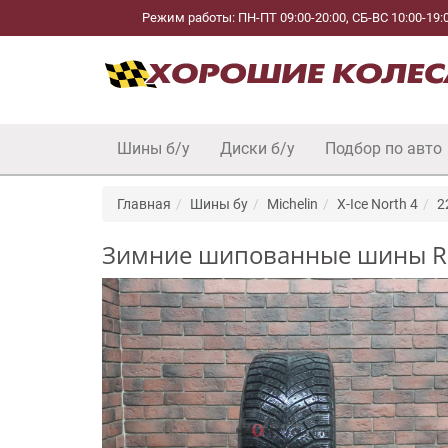
Режим работы: ПН-ПТ 09:00-20:00, СБ-ВС 10:00-19:
Шины б/у
Диски б/у
Подбор по авто
Главная
Шины бу
Michelin
X-Ice North 4
2
Зимние шипованные шины R17 