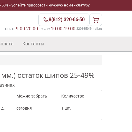
 50% - успейте приобрести нужную номенклатуру.
8(812) 320-66-50
9:00-20:00
10:00-19:00
·
3206650@mail.ru
ПН-ПТ
· СБ-ВС
оплата
Контакты
 мм.) остаток шипов 25-49%
азинах
Можно забрать
Количество
 д.
сегодня
1 шт.