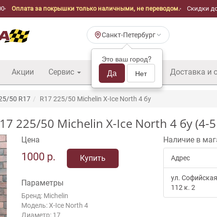
00
Оплата за покрышки только наличными, не переводом.
Скидки до
Санкт-Петербург
Это ваш город?
Акции
Сервис
Шины б/у оптом
Да
Доставка и 
Нет
25/50 R17
R17 225/50 Michelin X-Ice North 4 бу
225/50 Michelin X-Ice North 4 бу (4-5
Цена
Наличие в маг
1000
р.
Купить
Адрес
ул. Софийская
Параметры
112 к. 2
Бренд: Michelin
Модель: X-Ice North 4
Диаметр: 17