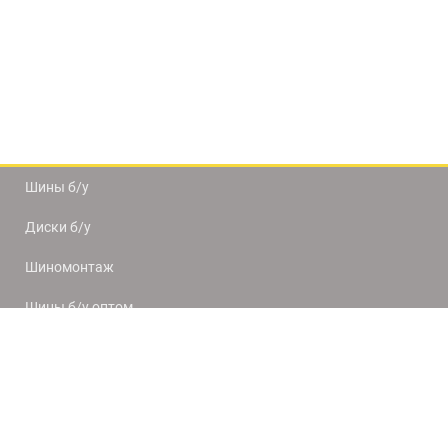
Шины б/у
Диски б/у
Шиномонтаж
Шины б/у оптом
Доставка и оплата
8(812) 320-66-50
9:00-20:00
ПН-ПТ