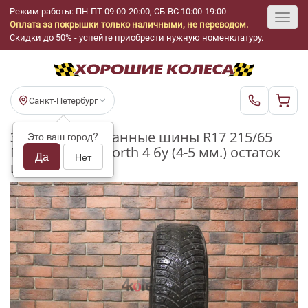
Режим работы: ПН-ПТ 09:00-20:00, СБ-ВС 10:00-19:00
Оплата за покрышки только наличными, не переводом.
Toggl
Скидки до 50% - успейте приобрести нужную номенклатуру.
navig
Санкт-Петербург
Зимние шипованные шины R17 215/65
Это ваш город?
Michelin X-Ice North 4 бу (4-5 мм.) остаток
Да
Нет
шипов 25-49%