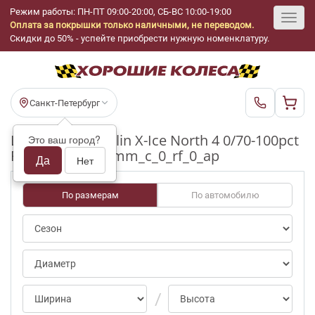
Режим работы: ПН-ПТ 09:00-20:00, СБ-ВС 10:00-19:00
Оплата за покрышки только наличными, не переводом.
Toggl
Скидки до 50% - успейте приобрести нужную номенклатуру.
navig
Санкт-Петербург
Шины бу Michelin X-Ice North 4 0/70-100pct
Это ваш город?
R16_205_55_6-7mm_c_0_rf_0_ap
Да
Нет
По размерам
По автомобилю